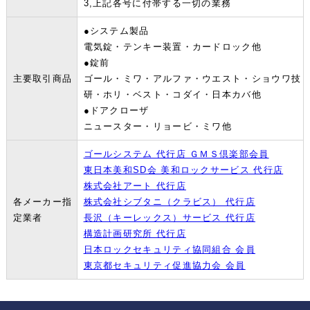
3,上記各号に付帯する一切の業務
●システム製品
電気錠・テンキー装置・カードロック他
●錠前
主要取引商品
ゴール・ミワ・アルファ・ウエスト・ショウワ技
研・ホリ・ベスト・コダイ・日本カバ他
●ドアクローザ
ニュースター・リョービ・ミワ他
ゴールシステム 代行店 ＧＭＳ倶楽部会員
東日本美和SD会 美和ロックサービス 代行店
株式会社アート 代行店
各メーカー指
株式会社シブタニ（クラビス） 代行店
定業者
長沢（キーレックス）サービス 代行店
構造計画研究所 代行店
日本ロックセキュリティ協同組合 会員
東京都セキュリティ促進協力会 会員