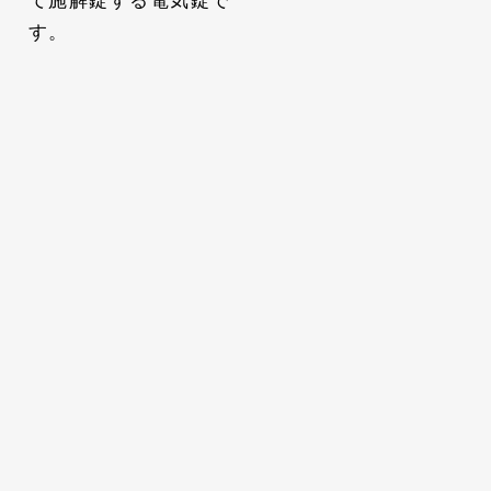
て施解錠する電気錠で
す。