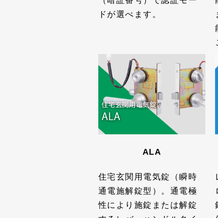
（暗証番号）で認証モー
ドが選べます。
ALA
住宅玄関用電気錠（瞬時
通電施解錠型）。通電極
性により施錠または解錠