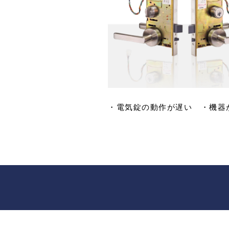
・電気錠の動作が遅い
・機器