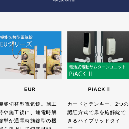
EUR
PiACK Ⅱ
機能切替型電気錠。施工
カードとテンキー、2つの
時や施工後に、通電時解
認証方式で扉を施解錠で
錠型か通電時施錠型の機
きるハイブリッドタイ